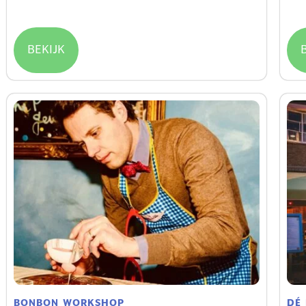
€
23.50
/ uren
€
27
BEKIJK
BONBON WORKSHOP
DÉ