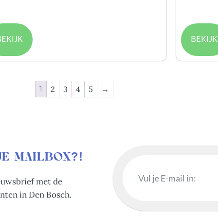
.50
/ uren
€
29.00
/ M
BEKIJK
BEKIJK
1
2
3
4
5
→
JE MAILBOX?!
ieuwsbrief met de
nten in Den Bosch.