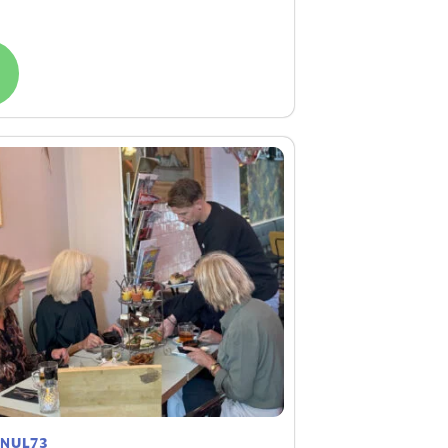
r
 NUL73