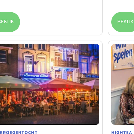
.25
€
17.00
/ Uu
BEKIJK
BEKIJK
 KROEGENTOCHT
HIGHTEA