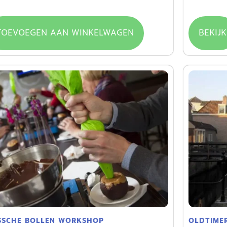
.00
€
23.50
/ u
TOEVOEGEN AAN WINKELWAGEN
BEKIJK
SSCHE BOLLEN WORKSHOP
OLDTIMER