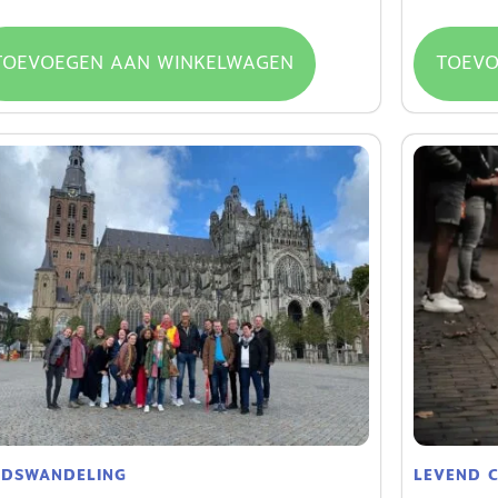
.00
€
10.00
€
89.00
TOEVOEGEN AAN WINKELWAGEN
TOEVO
ADSWANDELING
LEVEND 