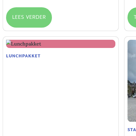
€
15
LEES VERDER
LUNCHPAKKET
€
14.95
ST