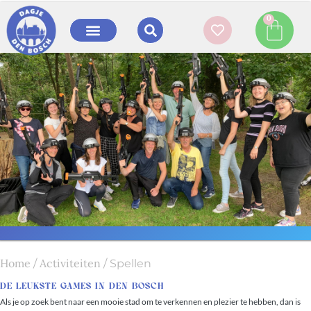
0
Unieke stadsspellen
Home
Activiteiten
/
/ Spellen
Boek een interactief stadsspel voor jouw groep
DE LEUKSTE GAMES IN DEN BOSCH
Als je op zoek bent naar een mooie stad om te verkennen en plezier te hebben, dan is