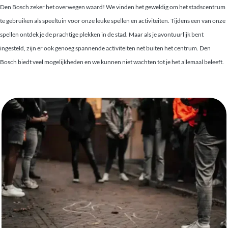
Den Bosch zeker het overwegen waard! We vinden het geweldig om het stadscentrum
te gebruiken als speeltuin voor onze leuke spellen en activiteiten. Tijdens een van onze
spellen ontdek je de prachtige plekken in de stad. Maar als je avontuurlijk bent
ingesteld, zijn er ook genoeg spannende activiteiten net buiten het centrum. Den
Bosch biedt veel mogelijkheden en we kunnen niet wachten tot je het allemaal beleeft.