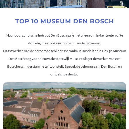
Museum Den
TOP 10 MUSEUM DEN BOSCH
Bosch
Naar bourgondische hotspot Den Bosch ga je niet alleen om lekker te eten of te
drinken, maar ook om mooie musea te bezoeken.
Naast werken van de beroemde schilder Jheronimus Bosch is er in Design Museum
Den Bosch oog voor nieuw talent, terwijl Museum Slager de werken van een
Bossche schildersfamilie tentoonstelt. Bezoek de vele musea in Den Bosch en
ontdek hoe de stad