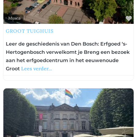
F
Musea
GROOT TUIGHUIS
Leer de geschiedenis van Den Bosch: Erfgoed ‘s-
Hertogenbosch verwelkomt je Breng een bezoek
aan het erfgoedcentrum in het eeuwenoude
Lees verder...
Groot