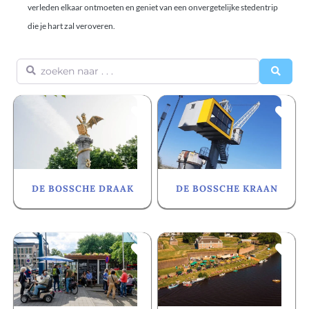
verleden elkaar ontmoeten en geniet van een onvergetelijke stedentrip
die je hart zal veroveren.
zoeken naar . . .
Searc
Favorite
Fa
DE BOSSCHE DRAAK
DE BOSSCHE KRAAN
Favorite
Fa