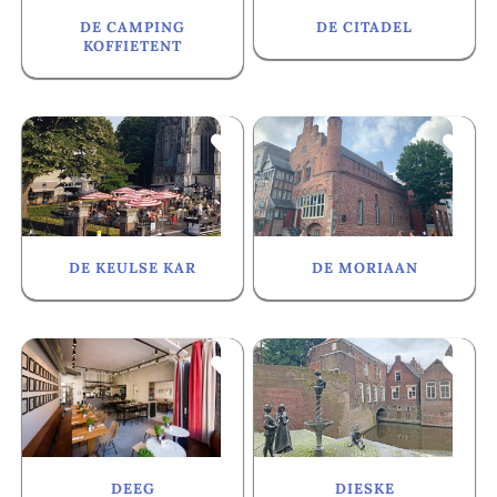
DE CAMPING
DE CITADEL
KOFFIETENT
Favorite
Fa
DE KEULSE KAR
DE MORIAAN
Favorite
Fa
DEEG
DIESKE