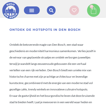
0
ONTDEK DE HOTSPOTS IN DEN BOSCH
Ontdek de betoverende magie van Den Bosch, een stad waar
geschiedenis en moderniteit harmonieus samenkomen. Verlies jezelf in
de wirwar van geplaveide straatjes en ontdek verborgen juweeltjes
terwijl je wandelt langs eeuwenoude gebouwen die een verhaal
vertellen van een rijk verleden. Den Bosch biedt een unieke mix van
historische charme met zijn prachtige architectuur en levendige
kunstscène, gecombineerd met de energie van een moderne stad vol
gezellige cafés, trendy winkels en innovatieve culinaire hotspots.
Ervaar de gastvrijheid en het bourgondische leven dat deze bruisende
stad te bieden heeft. Laat je meevoeren in een wereld waar heden en