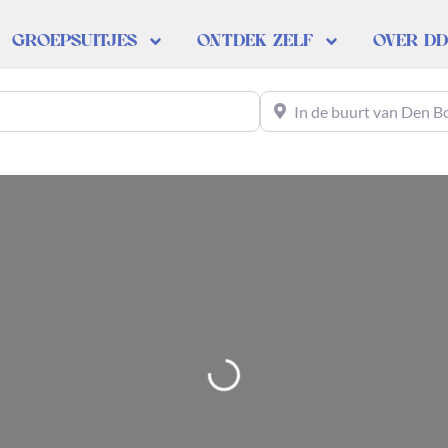
GROEPSUITJES
ONTDEK ZELF
OVER D
In de buurt van Den Bosch
Loading…