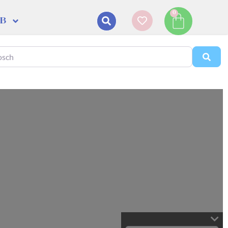
0
DB
Sear