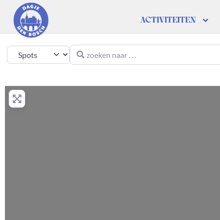
ACTIVITEITEN
zoeken naar . . .
Select search type