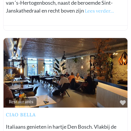
van ‘s-Hertogenbosch, naast de beroemde Sint-
Janskathedraal en recht boven zijn
Lees verder…
vorite
Fa
Restaurants
CIAO BELLA
Italiaans genieten in hartje Den Bosch. Vlakbij de