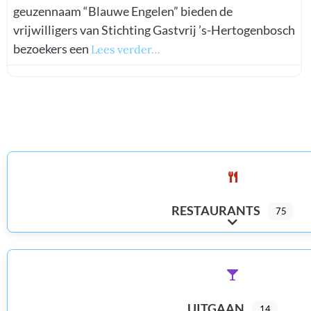
geuzennaam “Blauwe Engelen” bieden de
vrijwilligers van Stichting Gastvrij ’s-Hertogenbosch
bezoekers een
Lees verder…
RESTAURANTS
75
Expand sub-categ
UITGAAN
14