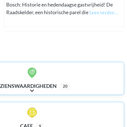
Bosch: Historie en hedendaagse gastvrijheid! De
Raadskelder, een historische parel die
Lees verder…
EZIENSWAARDIGHEDEN
20
Expand sub-categories
CAFE
9