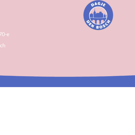
70-e
sch