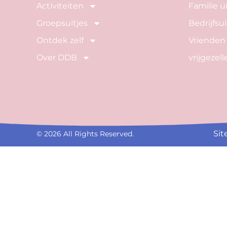
Activiteiten
Familie ui
Groepsuitjes
Bedrijfsui
Ontdek zelf
Vrienden 
Over DDB
vrijgezel
Si
© 2026 All Rights Reserved.