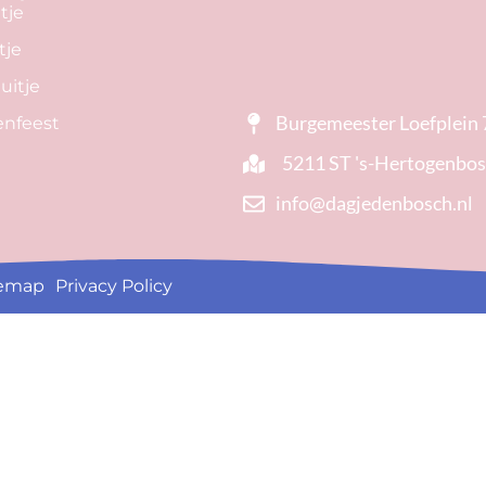
tje
tje
uitje
Burgemeester Loefplein 
lenfeest
5211 ST 's-Hertogenbo
info@dagjedenbosch.nl
temap
Privacy Policy