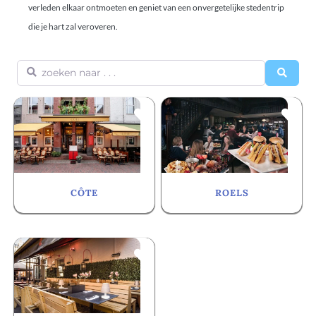
verleden elkaar ontmoeten en geniet van een onvergetelijke stedentrip
die je hart zal veroveren.
zoeken naar . . .
Searc
Favorite
Fa
CÔTE
ROELS
Favorite