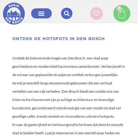
0
ONTDEK DE HOTSPOTS IN DEN BOSCH
Ontdek de betoverende magie van Den Bosch, een stad waar
geschiedenis en moderniteit harmonieus samenkomen. Verlies jezelf in
de wirwar van geplaveide straatjes en ontdek verborgen juweeltjes
terwijl je wandelt langs eeuwenoude gebouwen die een verhaal
vertellen van een rijk verleden. Den Bosch biedt een unieke mix van
historische charme met zijn prachtige architectuur en levendige
kunstscène, gecombineerd met de energie van een moderne stad vol
gezellige cafés, trendy winkels en innovatieve culinaire hotspots.
Ervaar de gastvrijheid en het bourgondische leven dat deze bruisende
stad te bieden heeft. Laat je meevoeren in een wereld waar heden en