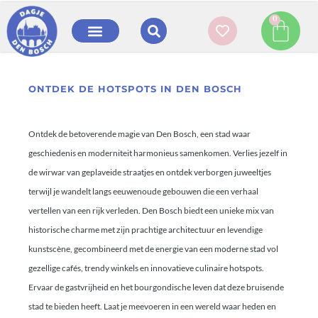
0
ONTDEK DE HOTSPOTS IN DEN BOSCH
Ontdek de betoverende magie van Den Bosch, een stad waar
geschiedenis en moderniteit harmonieus samenkomen. Verlies jezelf in
de wirwar van geplaveide straatjes en ontdek verborgen juweeltjes
terwijl je wandelt langs eeuwenoude gebouwen die een verhaal
vertellen van een rijk verleden. Den Bosch biedt een unieke mix van
historische charme met zijn prachtige architectuur en levendige
kunstscène, gecombineerd met de energie van een moderne stad vol
gezellige cafés, trendy winkels en innovatieve culinaire hotspots.
Ervaar de gastvrijheid en het bourgondische leven dat deze bruisende
stad te bieden heeft. Laat je meevoeren in een wereld waar heden en