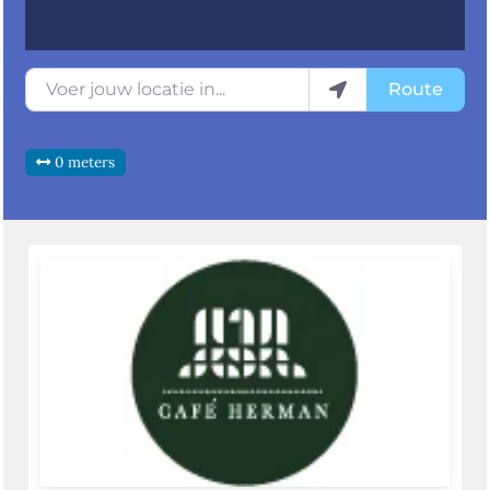
Voer jouw locatie in...
Route
0 meters