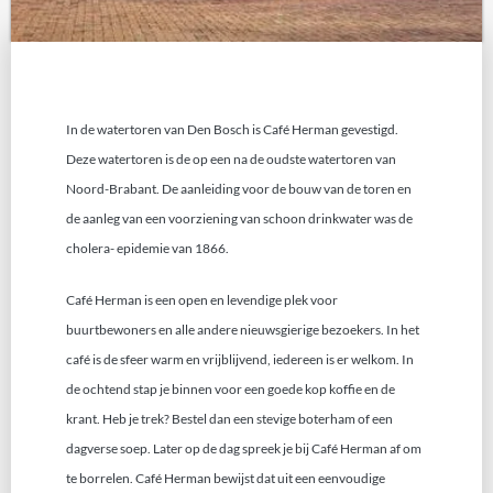
In de watertoren van Den Bosch is Café Herman gevestigd.
Deze watertoren is de op een na de oudste watertoren van
Noord-Brabant. De aanleiding voor de bouw van de toren en
de aanleg van een voorziening van schoon drinkwater was de
cholera- epidemie van 1866.
Café Herman is een open en levendige plek voor
buurtbewoners en alle andere nieuwsgierige bezoekers. In het
café is de sfeer warm en vrijblijvend, iedereen is er welkom. In
de ochtend stap je binnen voor een goede kop koffie en de
krant. Heb je trek? Bestel dan een stevige boterham of een
dagverse soep. Later op de dag spreek je bij Café Herman af om
te borrelen. Café Herman bewijst dat uit een eenvoudige