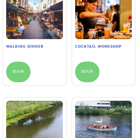
WALKING DINNER
COCKTAIL WORKSHOP
€
75.00
/ uren
€
42.50
/ uren
BEKIJK
BEKIJK