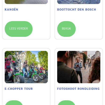
KANOËN
BOOTTOCHT DEN BOSCH
€
35.00
/ uren
LEES VERDER
BEKIJK
E-CHOPPER TOUR
FOTOSHOOT RONDLEIDING
€
32.50
€
125.00
/ Minuten