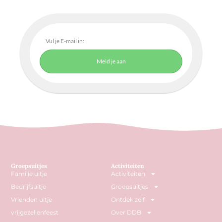
Meld je aan
Groepsuitjes
Activiteiten
Familie uitje
Activiteiten
Bedrijfsuitje
Groepsuitjes
Vrienden uitje
Ontdek zelf
vrijgezellenfeest
Over DDB