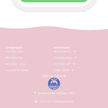
Groepsuitjes
Activiteiten
Familie uitje
Activiteiten
Bedrijfsuitje
Groepsuitjes
Vrienden uitje
Ontdek zelf
vrijgezellenfeest
Over DDB
GET IN TOUCH
Burgemeester Loefplein 70-e
5211 ST 's-Hertogenbosch